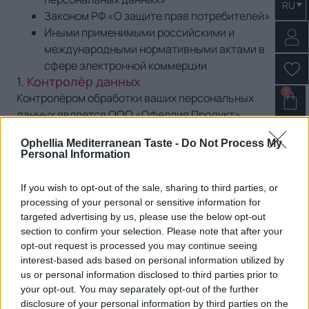
RU
Законом РФ «О защите прав потребителей»
Иными применимыми российскими и
международными нормативными актами в
сфере электронной коммерции
1. Контролёр данных
0
Контролёром обработки ваших персональных
данных является ООО «Офеллия Продукт»,
зарегистрированная по адресу:
Ophellia Mediterranean Taste -
Do Not Process My
Москва, ул. Академика Королёва, д. 13, стр. 1,
Personal Information
помещение 62–64, офис 13
If you wish to opt-out of the sale, sharing to third parties, or
По вопросам, связанным с условиями
processing of your personal or sensitive information for
использования или защитой данных, обращайтесь:
targeted advertising by us, please use the below opt-out
Эл. почта:
info@ophellia.ru
section to confirm your selection. Please note that after your
Телефон:
+7(916)865-79-28
opt-out request is processed you may continue seeing
interest-based ads based on personal information utilized by
2. Ответственность при транспортировке
us or personal information disclosed to third parties prior to
OphelliaLand IKE не несёт ответственности за
your opt-out. You may separately opt-out of the further
потерю или повреждение товаров при доставке или
disclosure of your personal information by third parties on the