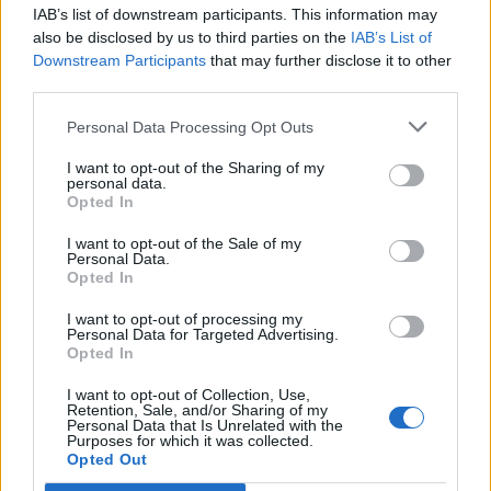
возврате.Покупатель несёт ответственность за
IAB’s list of downstream participants. This information may
надлежащую упаковку и безопасную отправку.
also be disclosed by us to third parties on the
IAB’s List of
Downstream Participants
that may further disclose it to other
При возникновении проблем – свяжитесь с нами
third parties.
незамедлительно.
Personal Data Processing Opt Outs
Основные меры безопасности:
I want to opt-out of the Sharing of my
personal data.
Шифрование данных через SSL
Opted In
Жёсткий контроль доступа
Доступ только уполномоченного персонала
I want to opt-out of the Sale of my
Personal Data.
Регулярные аудиты безопасности и
Opted In
соответствия
3. Передача данных третьим лицам
I want to opt-out of processing my
Personal Data for Targeted Advertising.
Ваши данные могут передаваться только надёжным
Opted In
партнёрам, включая:
I want to opt-out of Collection, Use,
Retention, Sale, and/or Sharing of my
Банки и платёжные системы – для обеспечения
Personal Data that Is Unrelated with the
безопасности транзакций
Purposes for which it was collected.
Opted Out
Курьерские службы – для доставки заказов