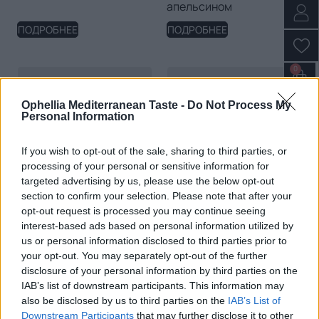
апельсином
ПОДРОБНЕЕ
ПОДРОБНЕЕ
0
Ophellia Mediterranean Taste -
Do Not Process My
Personal Information
If you wish to opt-out of the sale, sharing to third parties, or
processing of your personal or sensitive information for
targeted advertising by us, please use the below opt-out
section to confirm your selection. Please note that after your
opt-out request is processed you may continue seeing
Ореховая паста Fellows с
Тахини
interest-based ads based on personal information utilized by
молочным шоколадом и
us or personal information disclosed to third parties prior to
клубникой
your opt-out. You may separately opt-out of the further
disclosure of your personal information by third parties on the
ПОДРОБНЕЕ
ПОДРОБНЕЕ
IAB’s list of downstream participants. This information may
also be disclosed by us to third parties on the
IAB’s List of
Downstream Participants
that may further disclose it to other