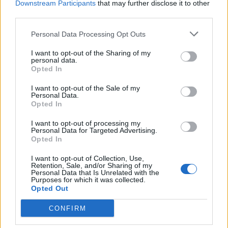
Downstream Participants
that may further disclose it to other
third parties.
Personal Data Processing Opt Outs
I want to opt-out of the Sharing of my
personal data.
Opted In
I want to opt-out of the Sale of my
Оливки Каламата с
Оливки Каламон в
Personal Data.
травами в вакууме
рассоле 314 мл
Opted In
ПОДРОБНЕЕ
ПОДРОБНЕЕ
I want to opt-out of processing my
Personal Data for Targeted Advertising.
Opted In
I want to opt-out of Collection, Use,
Retention, Sale, and/or Sharing of my
Personal Data that Is Unrelated with the
Purposes for which it was collected.
Opted Out
CONFIRM