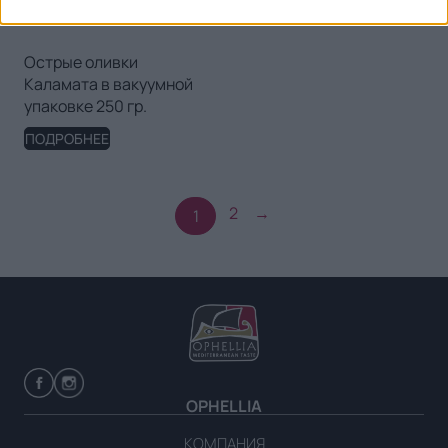
Острые оливки
Каламата в вакуумной
упаковке 250 гр.
ПОДРОБНЕЕ
2
→
1
OPHELLIA
КОМПАНИЯ