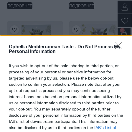
ПОДРОБНЕЕ
ПОДРОБНЕЕ
0
Ophellia Mediterranean Taste -
Do Not Process My
Personal Information
If you wish to opt-out of the sale, sharing to third parties, or
processing of your personal or sensitive information for
targeted advertising by us, please use the below opt-out
section to confirm your selection. Please note that after your
Оливки ассорти в
Оливки Каламата в
opt-out request is processed you may continue seeing
вакууме 250 гр
вакууме 250 г
interest-based ads based on personal information utilized by
ПОДРОБНЕЕ
us or personal information disclosed to third parties prior to
ПОДРОБНЕЕ
your opt-out. You may separately opt-out of the further
disclosure of your personal information by third parties on the
IAB’s list of downstream participants. This information may
also be disclosed by us to third parties on the
IAB’s List of