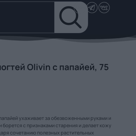
огтей Olivin с папайей, 75
 папайей ухаживает за обезвоженными руками и
и борется с признаками старения и делает кожу
одаря сочетанию полезных растительных