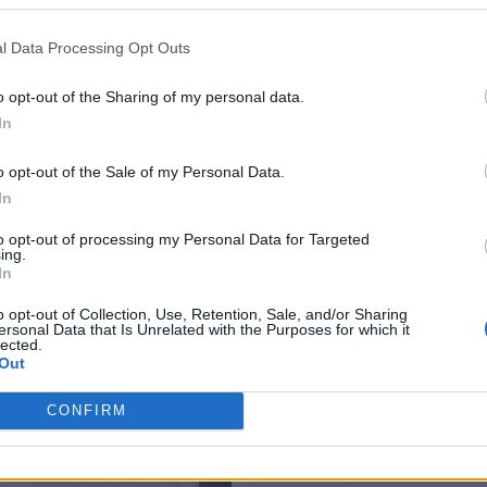
SKU:
HNC0000
Категория:
Косметика
l Data Processing Opt Outs
o opt-out of the Sharing of my personal data.
In
СОПУТСТВУЮЩИЕ ТОВАР
o opt-out of the Sale of my Personal Data.
In
to opt-out of processing my Personal Data for Targeted
ing.
In
o opt-out of Collection, Use, Retention, Sale, and/or Sharing
ersonal Data that Is Unrelated with the Purposes for which it
lected.
Out
CONFIRM