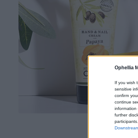
Ophellia 
If you wish 
sensitive in
confirm you
continue se
information 
further disc
participants
Downstream 