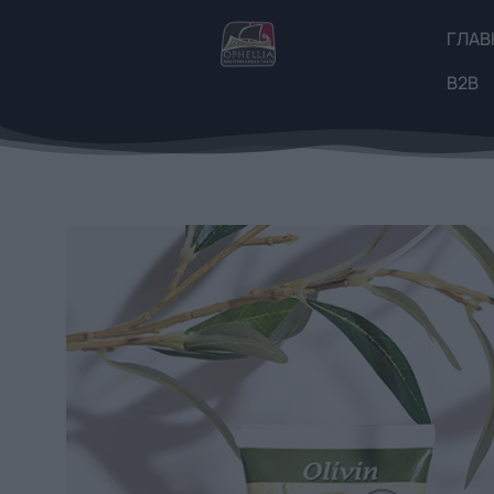
ГЛАВ
B2B