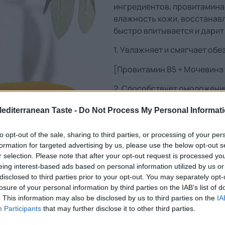
ингредиентов, провитамина
влажность кожи, восстанавл
быстро впитывается и дарит
1. Увлажняет и смягчает об
[Провитамин B5 + Мочевина
2. Способствует омоложени
[Экстракт папайи + органич
Mediterranean Taste -
Do Not Process My Personal Informat
3. Укрепляет ногти и быстро
to opt-out of the sale, sharing to third parties, or processing of your per
[Кератин + Витамин Е]
formation for targeted advertising by us, please use the below opt-out s
r selection. Please note that after your opt-out request is processed y
С нотками экзотических фру
eing interest-based ads based on personal information utilized by us or
disclosed to third parties prior to your opt-out. You may separately opt-
losure of your personal information by third parties on the IAB’s list of
Пищевая ценность
. This information may also be disclosed by us to third parties on the
IA
Participants
that may further disclose it to other third parties.
Дополнительная информаци