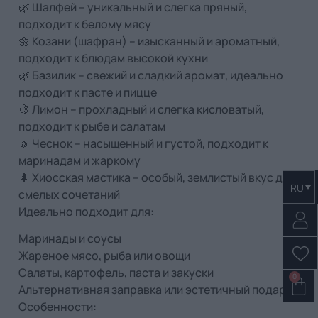
🌿 Шалфей – уникальный и слегка пряный,
подходит к белому мясу
🌼 Козани (шафран) – изысканный и ароматный,
подходит к блюдам высокой кухни
🌿 Базилик – свежий и сладкий аромат, идеально
подходит к пасте и пицце
🍋 Лимон – прохладный и слегка кисловатый,
подходит к рыбе и салатам
🧄 Чеснок – насыщенный и густой, подходит к
маринадам и жаркому
🌲 Хиосская мастика – особый, землистый вкус для
RU
смелых сочетаний
Идеально подходит для:
Маринады и соусы
Жареное мясо, рыба или овощи
Салаты, картофель, паста и закуски
0
Альтернативная заправка или эстетичный подарок
Особенности: