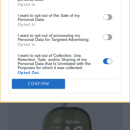
Opted In
I want to opt-out of the Sale of my
Personal Data.
Opted In
Оливковое масло первого холодного отжима
I want to opt-out of processing my
Ophellia 0,3% кислотности 200 мл
Personal Data for Targeted Advertising.
Opted In
ПОДРОБНЕЕ
I want to opt-out of Collection, Use,
Retention, Sale, and/or Sharing of my
Personal Data that Is Unrelated with the
Purposes for which it was collected.
Opted Out
CONFIRM