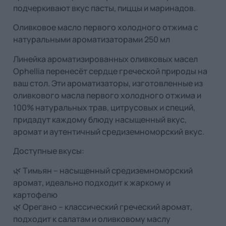
подчеркивают вкус пасты, пиццы и маринадов.
Оливковое масло первого холодного отжима с
натуральными ароматизаторами 250 мл
Линейка ароматизированных оливковых масел
Ophellia перенесёт сердце греческой природы на
ваш стол. Эти ароматизаторы, изготовленные из
оливкового масла первого холодного отжима и
100% натуральных трав, цитрусовых и специй,
придадут каждому блюду насыщенный вкус,
аромат и аутентичный средиземноморский вкус.
Доступные вкусы:
🌿 Тимьян – насыщенный средиземноморский
аромат, идеально подходит к жаркому и
картофелю
🌿 Орегано – классический греческий аромат,
подходит к салатам и оливковому маслу