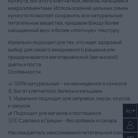
кунжута, богатого клетчаткой, белком, кальцием и
микроэлементами. Использование цельных семян
кунжута позволяет сохранить все натуральные
питательные вещества, придавая блюду более
насыщенный вкус и более «плотную» текстуру.
Идеально подходит для тех, кто ищет здоровый
выбор для своего ежедневного рациона или
придерживается вегетарианской (веганской)
диеты и поста.
Особенности:
🌰 100% натуральный – из неочищенного кунжута
💪 Богат клетчаткой, белком и кальцием
🥄 Идеально подходит для заправок, смузи, соусов
и закусок
RU
🌿 Подходит для веганов и постящихся
🇬🇷 Сделано в Греции – без добавок и сахара
Наслаждайтесь неиссякаемой питательной силой