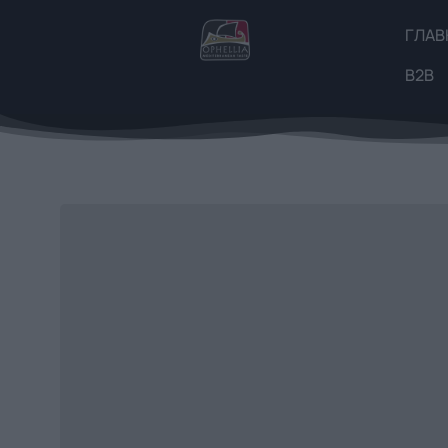
ГЛАВ
B2B