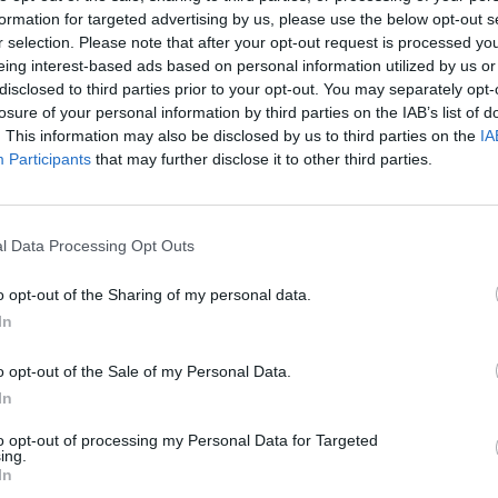
formation for targeted advertising by us, please use the below opt-out s
Попробуйте его с йогуртом, 
r selection. Please note that after your opt-out request is processed y
стаканом ледяной воды — эт
eing interest-based ads based on personal information utilized by us or
disclosed to third parties prior to your opt-out. You may separately opt-
Изделие ручной работы, ме
losure of your personal information by third parties on the IAB’s list of
Каждая баночка изготавлива
. This information may also be disclosed by us to third parties on the
IA
каждый раз попадать к вам в
Participants
that may further disclose it to other third parties.
Подходит для подарка
Особенный вкусный подарок
кухни и натуральных продук
l Data Processing Opt Outs
Вес нетто: 275 г
o opt-out of the Sharing of my personal data.
In
Пищевая ценность
o opt-out of the Sale of my Personal Data.
Дополнительная информаци
In
SKU:
SW558
to opt-out of processing my Personal Data for Targeted
Категория:
Варенье на ложке
ing.
In