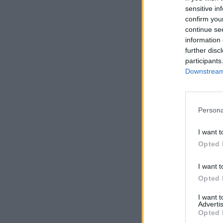
sensitive in
confirm you
continue se
information 
further disc
participants
Downstream 
Persona
I want t
Opted 
I want t
Opted 
I want 
Advertis
Opted 