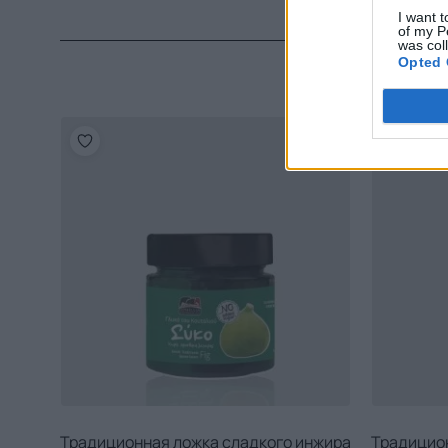
I want t
of my P
was col
Opted 
Традиционная ложка сладкого инжира
Традицион