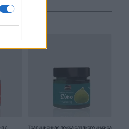
Ы
ня с
Традиционная ложка сладкого инжира