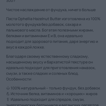
300 г
Чистое наслаждение от фундука, ничего больше
Паста Ophellia Hazelnut Butter изготовлена ​​из 100%
молотого фундука без добавок, сахара и
пальмового масла. Богатая полезными жирами,
белками и витаминами E и B, она идеально
подходит для здорового питания, даря энергию и
вкус в каждой ложке.
Благодаря своему естественному сладкому,
насыщенному вкусу и бархатистой текстуре он
идеально подходит для приготовления намазок,
смузи, а также сладких и соленых блюд.
Особенности:
🌰 100% натуральный – только фундук, без добавок
💪 Источник белка, витаминов и «хороших» жиров
🥄 Идеально подходит для спредов, смузи,
энергетических батончиков и веганских десертов