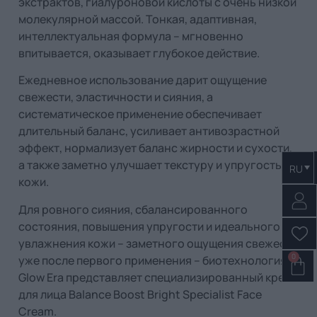
экстрактов, гиалуроновой кислоты с очень низкой
молекулярной массой. Тонкая, адаптивная,
интеллектуальная формула – мгновенно
впитывается, оказывает глубокое действие.
Ежедневное использование дарит ощущение
свежести, эластичности и сияния, а
систематическое применение обеспечивает
длительный баланс, усиливает антивозрастной
эффект, нормализует баланс жирности и сухости,
а также заметно улучшает текстуру и упругость
RU
кожи.
Для ровного сияния, сбалансированного
состояния, повышения упругости и идеального
увлажнения кожи – заметного ощущения свежести
0
уже после первого применения – биотехнология
Glow Era представляет специализированный крем
для лица Balance Boost Bright Specialist Face
Cream.