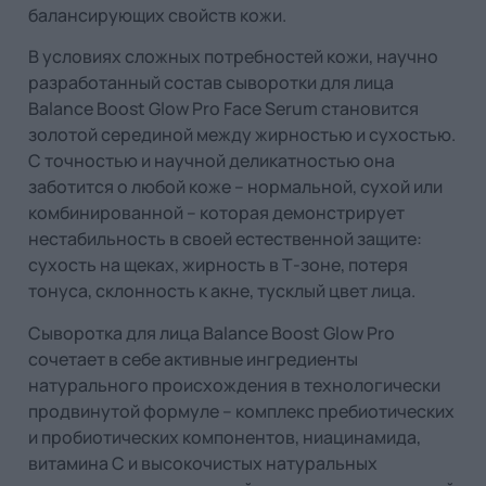
балансирующих свойств кожи.
В условиях сложных потребностей кожи, научно
разработанный состав сыворотки для лица
Balance Boost Glow Pro Face Serum становится
золотой серединой между жирностью и сухостью.
С точностью и научной деликатностью она
заботится о любой коже – нормальной, сухой или
комбинированной – которая демонстрирует
нестабильность в своей естественной защите:
сухость на щеках, жирность в Т-зоне, потеря
тонуса, склонность к акне, тусклый цвет лица.
Сыворотка для лица Balance Boost Glow Pro
сочетает в себе активные ингредиенты
натурального происхождения в технологически
продвинутой формуле – комплекс пребиотических
и пробиотических компонентов, ниацинамида,
витамина С и высокочистых натуральных